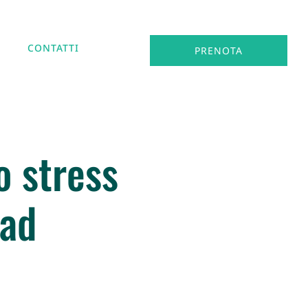
CONTATTI
PRENOTA
 stress
 ad