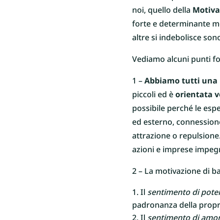
noi, quello della
Motiva
forte e determinante me
altre si indebolisce sono
Vediamo alcuni punti fo
1 –
Abbiamo tutti una 
piccoli ed è
orientata v
possibile perché le esp
ed esterno, connessione
attrazione o repulsione
azioni e imprese impegn
2 – La motivazione di b
Il
sentimento di pote
padronanza della propri
Il
sentimento di amor