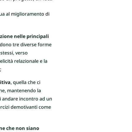
nua al miglioramento di
ione nelle principali
ndono tre diverse forme
stessi, verso
licità relazionale e la
;
itiva
, quella che ci
one, mantenendo la
 di andare incontro ad un
ercizi demotivanti come
one che non siano