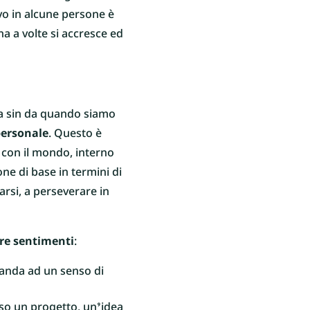
vo in alcune persone è
a a volte si accresce ed
ta sin da quando siamo
 personale
. Questo è
i con il mondo, interno
e di base in termini di
rsi, a perseverare in
re sentimenti
:
imanda ad un senso di
rso un progetto, un’idea