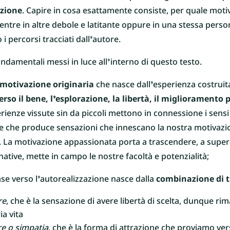
zione
. Capire in cosa esattamente consiste, per quale moti
ntre in altre debole e latitante oppure in una stessa person
 i percorsi tracciati dall’autore.
ndamentali messi in luce all’interno di questo testo.
motivazione originaria
che nasce dall’esperienza costrui
erso il bene, l’esplorazione, la libertà, il miglioramento
erienze vissute sin da piccoli mettono in connessione i sens
 che produce sensazioni che innescano la nostra motivazion
. La motivazione appassionata porta a trascendere, a supera
ative, mette in campo le nostre facoltà e potenzialità;
ase verso l’autorealizzazione nasce dalla
combinazione di t
re
, che è la sensazione di avere libertà di scelta, dunque r
a vita
e o simpatia
, che è la forma di attrazione che proviamo ve