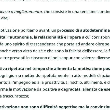
llenza o miglioramento
, che consiste in una tensione conti
vita;
motivazione portiamo avanti un
processo di autodeterminaz
ita
: l’
autonomia
, la
relazionalità
e l’
opera
a cui corrispo
da uno spirito di trascendenza che porta ad andare oltre se 
nche verso altro da sé e che sono la felicità dell’essere, la fe
te e tre presenti in ciascuno di noi seppur con valenze diverse
itiva ripetuta nel tempo che alimenta la motivazione pos
 ogni giorno mettendo ripetutamente in atto modelli di azi
to all’impegno ed alla proattività. Il rischio, altrimenti, è
ma la motivazione da positiva a degradata, allenata da es
 la trascuratezza;
otivazione non sono difficoltà oggettive ma la convinzi