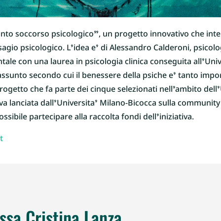
nto soccorso psicologico”, un progetto innovativo che int
sagio psicologico. L’idea e’ di Alessandro Calderoni, psicol
le con una laurea in psicologia clinica conseguita all’Univ
assunto secondo cui il benessere della psiche e’ tanto imp
progetto che fa parte dei cinque selezionati nell’ambito dell’
iva lanciata dall’Universita’ Milano-Bicocca sulla communit
ssibile partecipare alla raccolta fondi dell’iniziativa.
t
.ssa Cristina Lanza