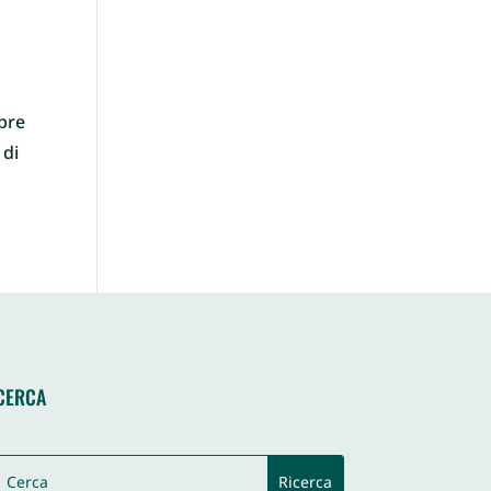
mpre
 di
CERCA